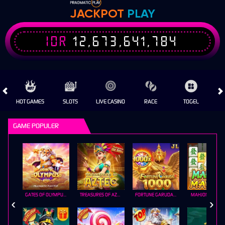
JACKPOT
PLAY
IDR
12,673,641,784
HOT GAMES
SLOTS
LIVE CASINO
RACE
TOGEL
OL
GAME POPULER
GATES OF OLYMPUS POP
TREASURES OF AZTEC
FORTUNE GARUDA 1000
MAHJONG MAX