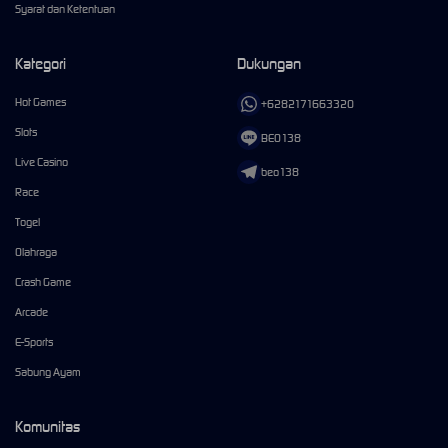
Syarat dan Ketentuan
Kategori
Dukungan
Hot Games
+6282171663320
Slots
BEO138
Live Casino
beo138
Race
Togel
Olahraga
Crash Game
Arcade
E-Sports
Sabung Ayam
Komunitas