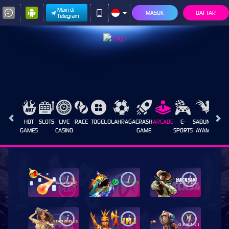
Main di
MASUK
DAFTAR
Telegram
HOT
SLOTS
LIVE
RACE
TOGEL
OLAHRAGA
CRASH
ARCADE
E-
SABUNG
PROM
GAMES
CASINO
GAME
SPORTS
AYAM
i
i
i
i
i
i