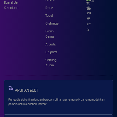
m
Syarat dan
Ketentuan
Race
Togel
Olahraga
Crash
Game
Arcade
E-Sports
Sabung
Ayam
TARUHAN SLOT
Penyedia slot online dengan beragam pilihan game menarik yang memudahkan
pemain untuk mencapai jackpot