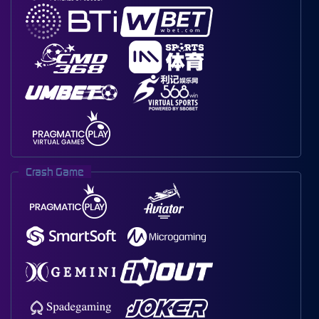
Crash Game