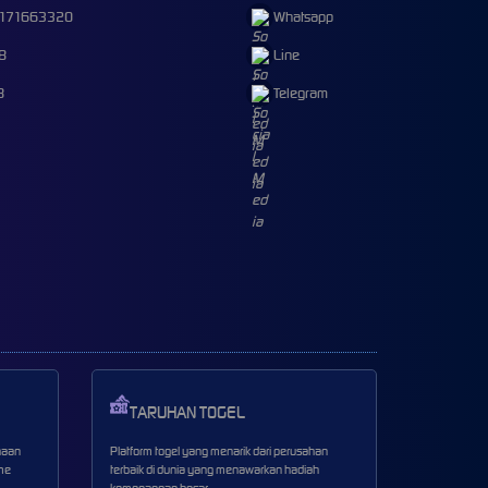
171663320
Whatsapp
8
Line
8
Telegram
TARUHAN TOGEL
haan
Platform togel yang menarik dari perusahan
ame
terbaik di dunia yang menawarkan hadiah