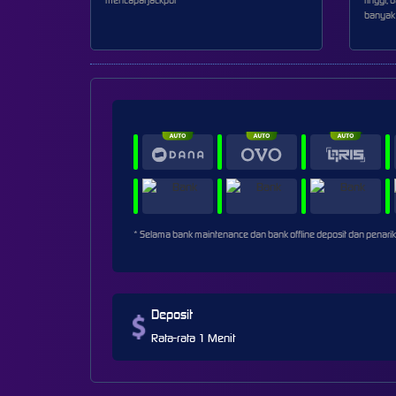
mencapai jackpot
tinggi,
banyak 
* Selama bank maintenance dan bank offline deposit dan penarik
Deposit
Rata-rata 1 Menit