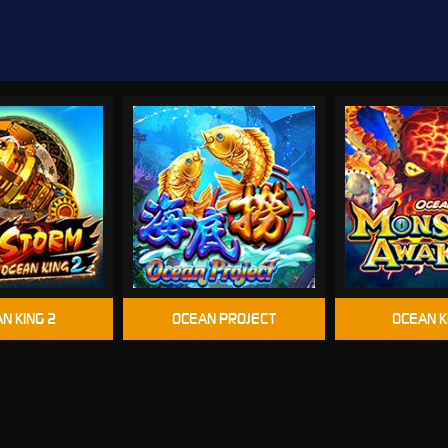
N KING 2
OCEAN PROJECT
OCEAN K