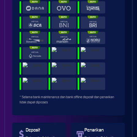
* Selama bank maintenance dan bank offline deposit dan penarikan
tidak dapat diproses
Deposit
Penarikan