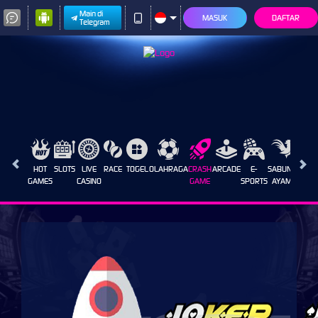
Main di
MASUK
DAFTAR
Telegram
HOT
SLOTS
LIVE
RACE
TOGEL
OLAHRAGA
CRASH
ARCADE
E-
SABUNG
PROM
GAMES
CASINO
GAME
SPORTS
AYAM