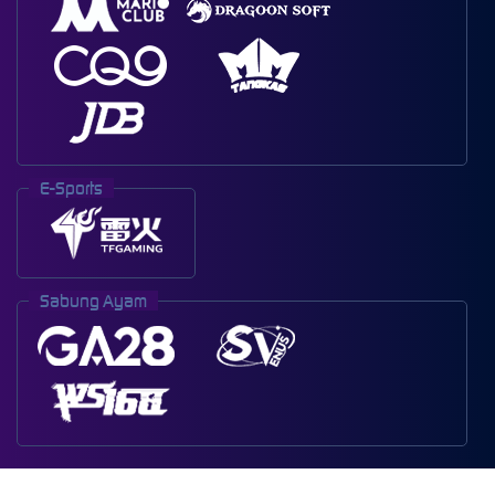
E-Sports
Sabung Ayam