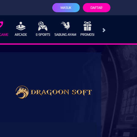
MASUK
DAFTAR
 GAME
ARCADE
E-SPORTS
SABUNG AYAM
PROMOSI