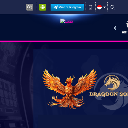
Main di Telegram
HOT