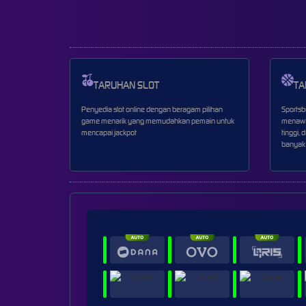
TARUHAN SLOT
TA
Penyedia slot online dengan beragam pilihan
Sportsb
game menarik yang memudahkan pemain untuk
menawar
mencapai jackpot
tinggi,
banyak 