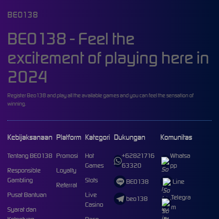
BEO138
BEO138 - Feel the
excitement of playing here in
2024
Register Beo138 and play all the available games and you can feel the sensation of
winning.
Kebijaksanaan
Platform
Kategori
Dukungan
Komunitas
Tentang BEO138
Promosi
Hot
+62821716
Whatsa
Games
63320
pp
Responsible
Loyalty
Gambling
Slots
BEO138
Line
Referral
Pusat Bantuan
Live
Telegra
beo138
Casino
m
Syarat dan