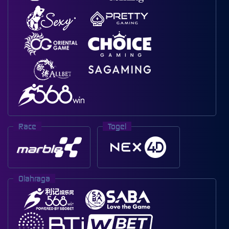
Race
Togel
Olahraga