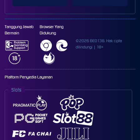
Tanggung Jawab
Browser Yang
Bermain
Didukung
©2026 BEO138. Hak cipta
dilindungi | 18+
Platform Penyedia Layanan
Slots