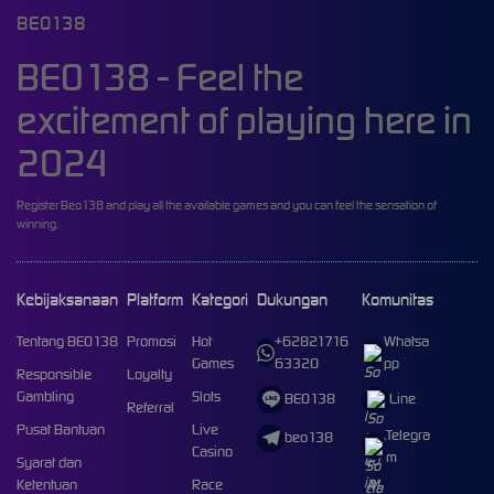
BEO138
BEO138 - Feel the
excitement of playing here in
2024
Register Beo138 and play all the available games and you can feel the sensation of
winning.
Kebijaksanaan
Platform
Kategori
Dukungan
Komunitas
Tentang BEO138
Promosi
Hot
+62821716
Whatsa
Games
63320
pp
Responsible
Loyalty
Gambling
Slots
BEO138
Line
Referral
Pusat Bantuan
Live
Telegra
beo138
Casino
m
Syarat dan
Ketentuan
Race