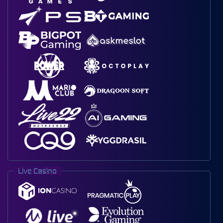
Live Casino