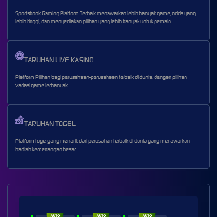
Sportsbook Gaming Platform Terbaik menawarkan lebih banyak game, odds yang
lebih tinggi, dan menyediakan pilihan yang lebih banyak untuk pemain.
TARUHAN LIVE KASINO
Platform Pilihan bagi perusahaan-perusahaan terbaik di dunia, dengan pilihan
variasi game terbanyak
TARUHAN TOGEL
Platform togel yang menarik dari perusahan terbaik di dunia yang menawarkan
hadiah kemenangan besar