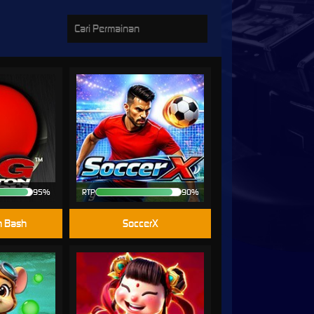
95%
RTP
90%
n Bash
SoccerX