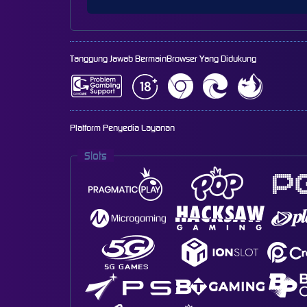
Tanggung Jawab Bermain
Browser Yang Didukung
Platform Penyedia Layanan
Slots