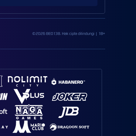
©2026 BEO138. Hak cipta dilindungi | 18+