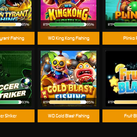
85%
RTP
95%
RTP
yrant Fishing
WD King Kong Fishing
Plinko
93%
RTP
85%
RTP
er Striker
WD Gold Blast Fishing
Fruit B