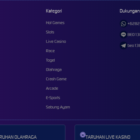
Kategori
Dukungan
Hot Games
+6282
Slots
BEO13
Live Casino
beo13
Race
Togel
Olahraga
Crash Game
Arcade
E-Sports
Sabung Ayam
RUHAN OLAHRAGA
TARUHAN LIVE KASINO