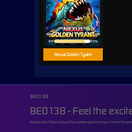
RTP
85%
Nexus Golden Tyrant
BEO138
BEO138 - Feel the excit
Register Beo138 and play all the available games and you can feel the sens