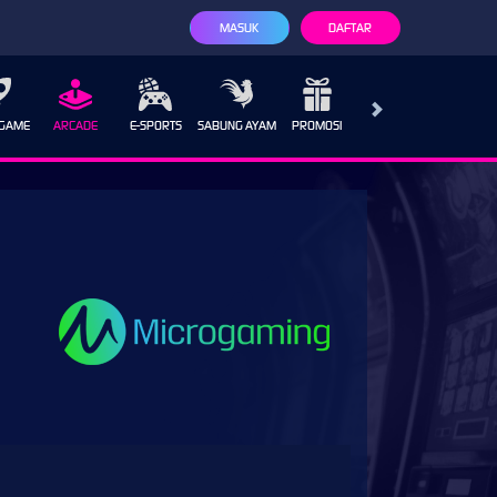
MASUK
DAFTAR
 GAME
ARCADE
E-SPORTS
SABUNG AYAM
PROMOSI