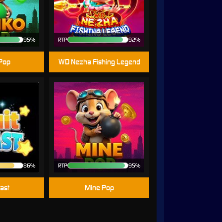
95%
RTP
92%
 Pop
WD Nezha Fishing Legend
86%
RTP
95%
last
Mine Pop