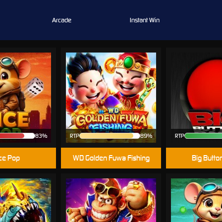
Arcade
Instant Win
83%
RTP
89%
RTP
ce Pop
WD Golden Fuwa Fishing
Big Butto