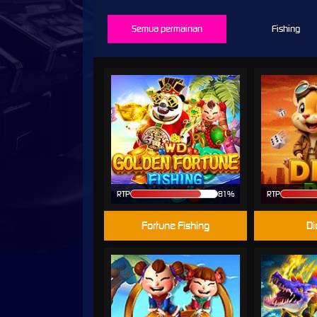
Semua permainan
Fishing
RTP
81%
RTP
Fortune Fishing
Di