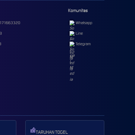
Komunitas
171663320
Whatsapp
8
Line
8
Telegram
TARUHAN TOGEL