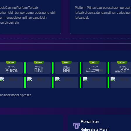
ook Gaming Platform Terbaik
Platform Pilihan bagi perusahaan-perusa
kan lebih banyak game, odds yang lebih
terbaik di dunia, dengan pilihan variasi g
 dan menyediakan pilihan yang lebih
terbanyak
untuk pemain.
an tidak dapat diproses
Penarikan
Rata-rata 3 Menit