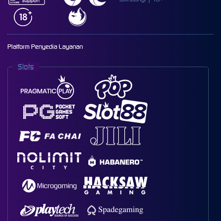
Platform Penyedia Layanan
Slots