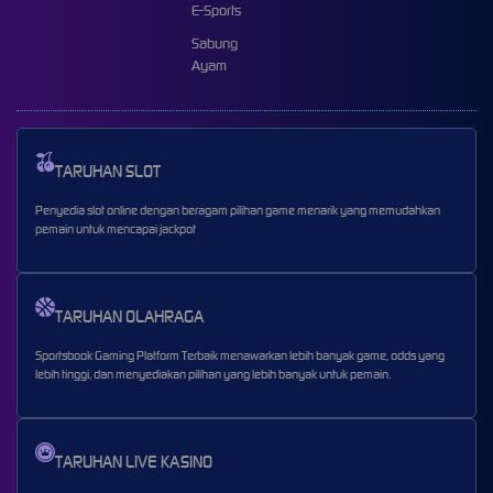
E-Sports
Sabung
Ayam
TARUHAN SLOT
Penyedia slot online dengan beragam pilihan game menarik yang memudahkan
pemain untuk mencapai jackpot
TARUHAN OLAHRAGA
Sportsbook Gaming Platform Terbaik menawarkan lebih banyak game, odds yang
lebih tinggi, dan menyediakan pilihan yang lebih banyak untuk pemain.
TARUHAN LIVE KASINO