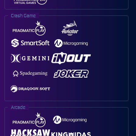
Crash Game
Arcade