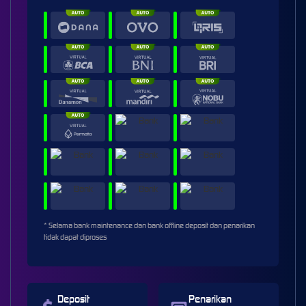
* Selama bank maintenance dan bank offline deposit dan penarikan
tidak dapat diproses
Deposit
Penarikan