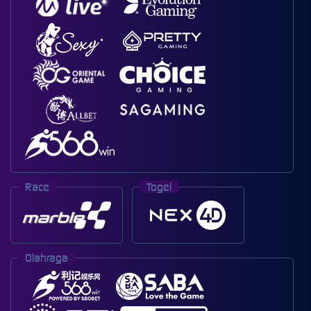
Race
Togel
Olahraga