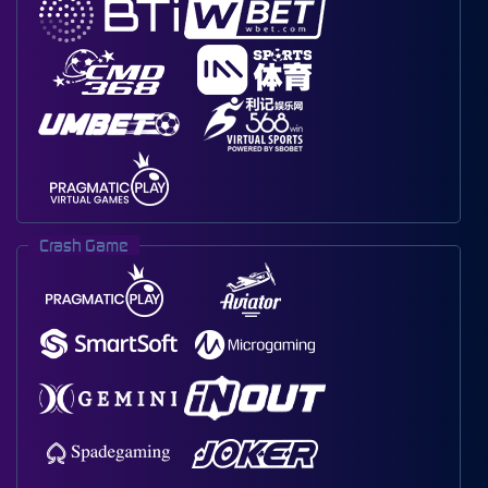
Crash Game