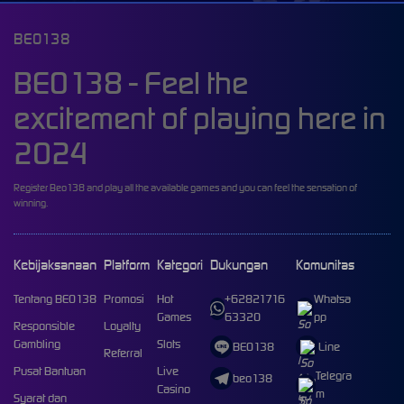
BEO138
BEO138 - Feel the
excitement of playing here in
2024
Register Beo138 and play all the available games and you can feel the sensation of
winning.
Kebijaksanaan
Platform
Kategori
Dukungan
Komunitas
Tentang BEO138
Promosi
Hot
+62821716
Whatsa
Games
63320
pp
Responsible
Loyalty
Gambling
Slots
BEO138
Line
Referral
Pusat Bantuan
Live
Telegra
beo138
Casino
m
Syarat dan